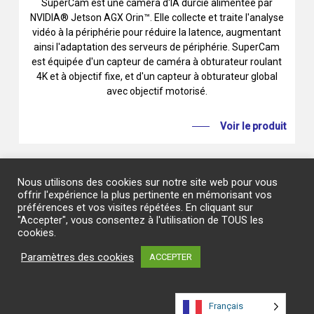
SuperCam est une caméra d'IA durcie alimentée par
NVIDIA® Jetson AGX Orin™. Elle collecte et traite l'analyse
vidéo à la périphérie pour réduire la latence, augmentant
ainsi l'adaptation des serveurs de périphérie. SuperCam
est équipée d'un capteur de caméra à obturateur roulant
4K et à objectif fixe, et d'un capteur à obturateur global
avec objectif motorisé.
Voir le produit
Nous utilisons des cookies sur notre site web pour vous
Pour
plus
d'informations
sur
SMARTCOW
et
les
offrir l'expérience la plus pertinente en mémorisant vos
solutions
Smart
Cities
disponibles
chez
PNY,
préférences et vos visites répétées. En cliquant sur
"Accepter", vous consentez à l'utilisation de TOUS les
contactez
l'équipe
PNY.
cookies.
Paramètres des cookies
ACCEPTER
CONTACTER NOTRE ÉQUIPE
Français